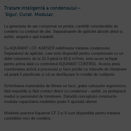
Tratare inteligentă a condensului –
Companie
Sigur. Curat. Modular.
-
Prezentare
La generarea de aer comprimat se produc cantități considerabile de
generală
condens cu conținut de ulei. Separatoarele de apă/ulei absorb uleiul și,
astfel, asigură o apă tratabilă.
Cu AQUAMAT i.CF, KAESER redefinește tratarea condensului.
Separatorul de apă/ulei, care este disponibil pentru compresoare cu un
debit volumetric de la 10,3 până la 92,6 m³/min, este acum echipat
pentru prima dată cu controlerul AQUAMAT CONTROL. Acesta preia
coordonarea activă a procesului și face posibil ca măsurile de întreținere
să poată fi planificate și să se desfășoare în condiții de curățenie.
Schimbarea materialului de filtrare se face, grație cartușelor ergonomice,
fără impurități și fără contact direct cu condensul – astfel, se protejează
mediul și personalul de întreținere. Datorită conceptului constructiv
modular capacitatea modelelor poate fi ajustată ulterior.
Modelele practice Aquamat CF 3 și 6 sunt disponibile pentru tratarea
cantităților mici de condens.