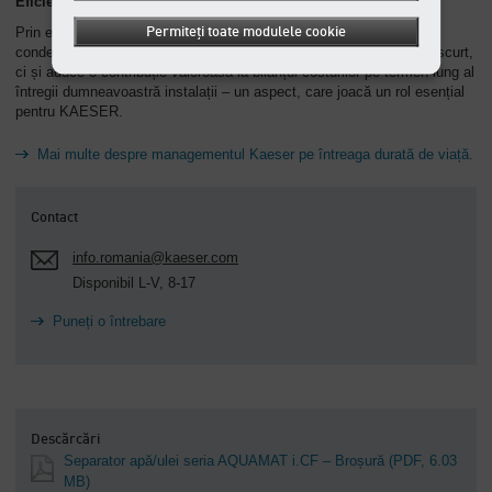
Eficiența sistemului dintr-o privire
Prin economii de circa 90 % a costurilor tipice de eliminare a
Permiteți toate modulele cookie
condensului, AQUAMAT nu doar se amortizează în timpul cel mai scurt,
ci și aduce o contribuție valoroasă la bilanțul costurilor pe termen lung al
întregii dumneavoastră instalații – un aspect, care joacă un rol esențial
pentru KAESER.
Mai multe despre managementul Kaeser pe întreaga durată de viață.
Contact
info.romania@kaeser.com
Disponibil L-V, 8-17
Puneți o întrebare
Descărcări
Separator apă/ulei seria AQUAMAT i.CF – Broșură
(PDF, 6.03
MB)