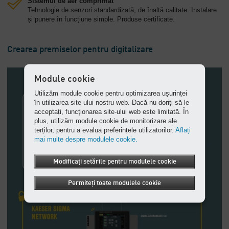
Sistemul de aer comprimat
Tehnologie de senzori standardizată, de înaltă calitate. Instalare
și punere în funcțiune simple. Produse certificate.
Crearea premiselor pentru digitalizare
Module cookie
Utilizăm module cookie pentru optimizarea ușurinței
în utilizarea site-ului nostru web. Dacă nu doriți să le
acceptați, funcționarea site-ului web este limitată. În
plus, utilizăm module cookie de monitorizare ale
terților, pentru a evalua preferințele utilizatorilor.
Aflați
mai multe despre modulele cookie.
Modificați setările pentru modulele cookie
Permiteți toate modulele cookie