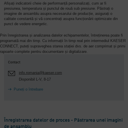
Afișați indicatorii cheie de performanță personalizați, cum ar fi
presiunea, temperatura și punctul de rouă sub presiune. Păstrați o
imagine de ansamblu asupra necesarului de producție, asigurați o
calitate constantă și vă concentrați asupra funcționării optimizate din
punct de vedere energetic.
Prin înregistrarea și analizarea datelor echipamentelor, întreținerea poate fi
programată mai din timp. Cu informații în timp real prin intermediul KAESER
CONNECT, puteți supraveghea starea stației dvs. de aer comprimat și primi
rapoarte complete pentru documentare și digitalizare.
Contact
info.romania@kaeser.com
Disponibil L-V, 8-17
Puneți o întrebare
Înregistrarea datelor de proces - Păstrarea unei imagini
de ansamblu