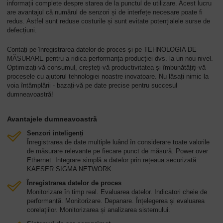
informații complete despre starea de la punctul de utilizare. Acest lucru
are avantajul că numărul de senzori și de interfețe necesare poate fi
redus. Astfel sunt reduse costurile și sunt evitate potențialele surse de
defecțiuni.
Contați pe înregistrarea datelor de proces și pe TEHNOLOGIA DE
MĂSURARE pentru a ridica performanța producției dvs. la un nou nivel.
Optimizați-vă consumul, creșteți-vă productivitatea și îmbunătățiți-vă
procesele cu ajutorul tehnologiei noastre inovatoare. Nu lăsați nimic la
voia întâmplării - bazați-vă pe date precise pentru succesul
dumneavoastră!
Avantajele dumneavoastră
Senzori inteligenți
Înregistrarea de date multiple luând în considerare toate valorile
de măsurare relevante pe fiecare punct de măsură. Power over
Ethernet. Integrare simplă a datelor prin rețeaua securizată
KAESER SIGMA NETWORK.
Înregistrarea datelor de proces
Monitorizare în timp real. Evaluarea datelor. Indicatori cheie de
performanță. Monitorizare. Depanare. Înțelegerea și evaluarea
corelațiilor. Monitorizarea și analizarea sistemului.