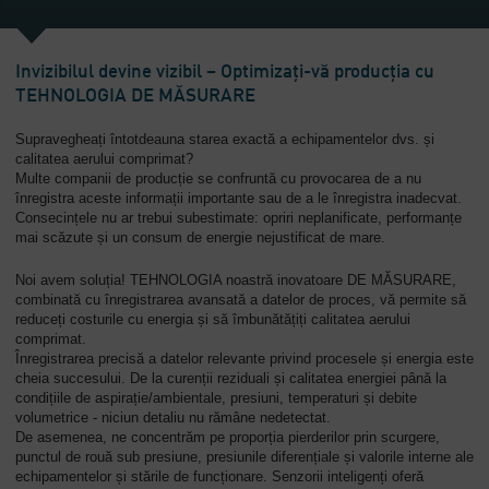
Companie
-
Invizibilul devine vizibil – Optimizați-vă producția cu
Prezentare
TEHNOLOGIA DE MĂSURARE
generală
Supravegheați întotdeauna starea exactă a echipamentelor dvs. și
calitatea aerului comprimat?
Multe companii de producție se confruntă cu provocarea de a nu
înregistra aceste informații importante sau de a le înregistra inadecvat.
Consecințele nu ar trebui subestimate: opriri neplanificate, performanțe
mai scăzute și un consum de energie nejustificat de mare.
Noi avem soluția! TEHNOLOGIA noastră inovatoare DE MĂSURARE,
combinată cu înregistrarea avansată a datelor de proces, vă permite să
reduceți costurile cu energia și să îmbunătățiți calitatea aerului
comprimat.
Înregistrarea precisă a datelor relevante privind procesele și energia este
cheia succesului. De la curenții reziduali și calitatea energiei până la
condițiile de aspirație/ambientale, presiuni, temperaturi și debite
volumetrice - niciun detaliu nu rămâne nedetectat.
De asemenea, ne concentrăm pe proporția pierderilor prin scurgere,
punctul de rouă sub presiune, presiunile diferențiale și valorile interne ale
echipamentelor și stările de funcționare. Senzorii inteligenți oferă