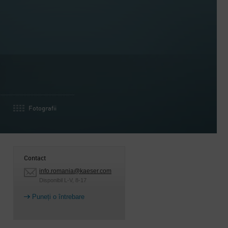
Fotografii
Contact
info.romania@kaeser.com
Disponibil L-V, 8-17
Puneți o întrebare