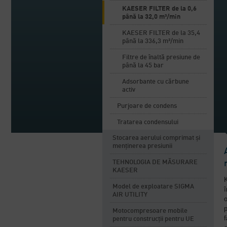
KAESER FILTER de la 0,6
până la 32,0 m³/min
KAESER FILTER de la 35,4
până la 336,3 m³/min
Filtre de înaltă presiune de
până la 45 bar
Adsorbante cu cărbune
activ
Purjoare de condens
Tratarea condensului
Stocarea aerului comprimat și
menținerea presiunii
TEHNOLOGIA DE MĂSURARE
KAESER
Model de exploatare SIGMA
î
AIR UTILITY
o
p
Motocompresoare mobile
f
pentru construcții pentru UE