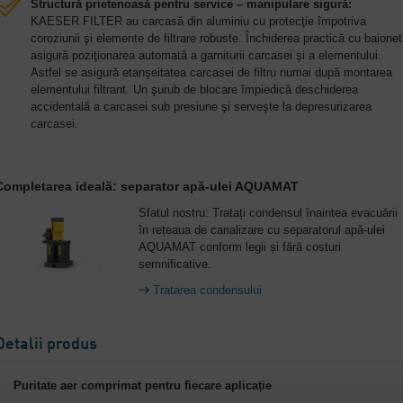
Structură prietenoasă pentru service – manipulare sigură:
KAESER FILTER au carcasă din aluminiu cu protecţie împotriva
coroziunii şi elemente de filtrare robuste. Închiderea practică cu baione
asigură poziţionarea automată a garniturii carcasei şi a elementului.
Astfel se asigură etanşeitatea carcasei de filtru numai după montarea
elementului filtrant. Un şurub de blocare împiedică deschiderea
accidentală a carcasei sub presiune şi serveşte la depresurizarea
carcasei.
Completarea ideală: separator apă-ulei AQUAMAT
Sfatul nostru: Tratați condensul înaintea evacuării
în rețeaua de canalizare cu separatorul apă-ulei
AQUAMAT conform legii și fără costuri
semnificative.
Tratarea condensului
Detalii produs
Puritate aer comprimat pentru fiecare aplicație