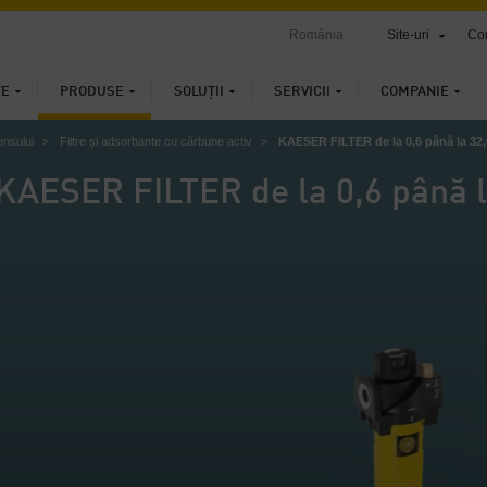
România
Site-uri
Con
ȚE
PRODUSE
SOLUȚII
SERVICII
COMPANIE
ensului
Filtre și adsorbante cu cărbune activ
KAESER FILTER de la 0,6 până la 32
KAESER FILTER de la 0,6 până 