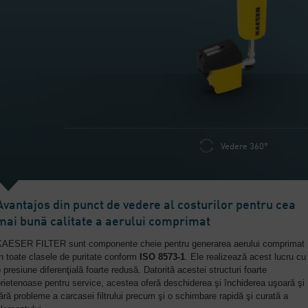
Vedere 360°
Avantajos din punct de vedere al costurilor pentru cea
mai bună calitate a aerului comprimat
KAESER FILTER sunt componente cheie pentru generarea aerului comprimat
n toate clasele de puritate conform
ISO 8573-1
. Ele realizează acest lucru cu
 presiune diferenţială foarte redusă. Datorită acestei structuri foarte
rietenoase pentru service, acestea oferă deschiderea şi închiderea uşoară şi
ără probleme a carcasei filtrului precum şi o schimbare rapidă şi curată a