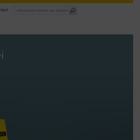
tact
i