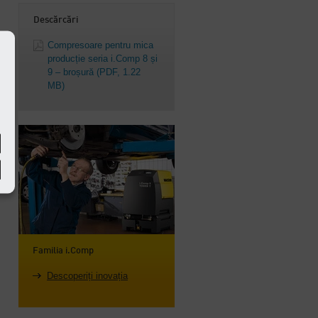
Descărcări
Compresoare pentru mica
producție seria i.Comp 8 și
9 – broșură
(PDF, 1.22
MB)
.
Familia i.Comp
Descoperiți inovația