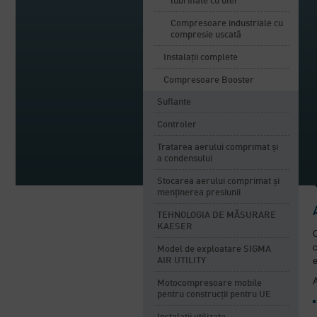
lubrifiate cu ulei
Compresoare industriale cu
compresie uscată
Instalații complete
Compresoare Booster
Suflante
Controler
Tratarea aerului comprimat și
a condensului
Stocarea aerului comprimat și
menținerea presiunii
TEHNOLOGIA DE MĂSURARE
KAESER
C
c
Model de exploatare SIGMA
e
AIR UTILITY
A
Motocompresoare mobile
pentru construcții pentru UE