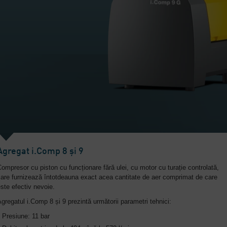
Agregat i.Comp 8 și 9
ompresor cu piston cu funcționare fără ulei, cu motor cu turație controlată,
are furnizează întotdeauna exact acea cantitate de aer comprimat de care
ste efectiv nevoie.
gregatul i.Comp 8 și 9 prezintă următorii parametri tehnici:
Presiune: 11 bar