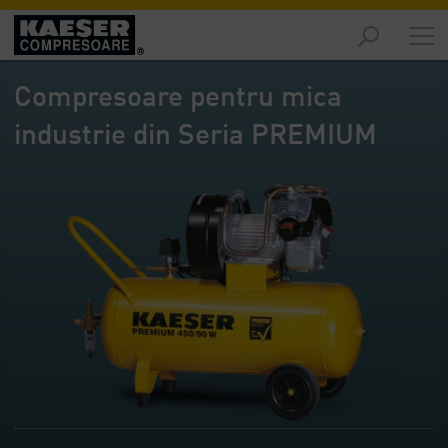
Piețe
-
Compresoare pentru mica
Prezentare
generală
industrie din Seria PREMIUM
Produse
-
Prezentare
generală
Soluții
-
Prezentare
generală
Servicii
-
Prezentare
generală