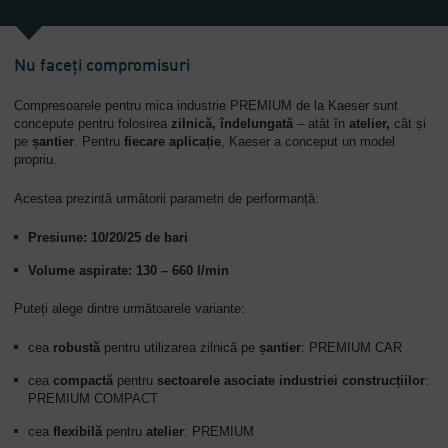
Companie
-
Nu faceți compromisuri
Prezentare
generală
Compresoarele pentru mica industrie PREMIUM de la Kaeser sunt
concepute pentru folosirea
zilnică, îndelungată
– atât în
atelier,
cât și
pe
șantier
. Pentru
fiecare aplicație
, Kaeser a conceput un model
propriu.
Acestea prezintă următorii parametri de performanță:
Presiune: 10/20/25 de bari
Volume aspirate: 130 – 660 l/min
Puteți alege dintre următoarele variante:
cea
robustă
pentru utilizarea zilnică pe
șantier
: PREMIUM CAR
cea
compactă
pentru
sectoarele asociate industriei construcțiilor
:
PREMIUM COMPACT
cea
flexibilă
pentru
atelier
: PREMIUM