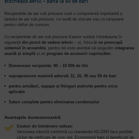
stochează aerul – până la 50 de bari
Companie
Recipientele de aer sub presiune sunt o componentă importantă a
-
lanțului de aer sub presiune: ca medii de stocare sau ca tampoane
Prezentare
pentru vârfuri de consum.
generală
Cu recipientele de aer sub presiune Kaeser sunteți întotdeauna în
siguranță
din punct de vedere tehnic
– și, întrucât
ne preocupă
sistemul în ansamblu
, pentru noi este esențial să asigurăm
integrarea
exactă și simplă
și un
program de accesorii cuprinzător
.
Dimensiuni recipiente: 90 – 10 000 de litri
suprapresiune maximă admisă: 11, 16, 45 sau 50 de bari
pentru armături, supape și fitinguri potrivite pentru orice
aplicație
Seturi complete pentru eliminarea condensului
Avantajele dumneavoastră
Costuri de întreținere reduse:
Versiunea robustă conformă cu standardul AD-2000 face posibile
cicluri de verificare de cinci ani. Economisiți bani și beneficiați de