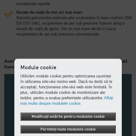
rentabilitate sporită.
Durate de viață de trei ori mai mari:
Datorită galvanizării realizate prin scufundare în baie conform DIN
EN ISO 1461, recipientele de aer sub presiune Kaeser ating o
durată de viață de aprox. trei ori mai mare decât în cazul
recipientelor de aer sub presiune convenționale.
Avantajul investiției dumneavoastră: Gestionarea ciclului de viață
Kaeser
Module cookie
Utilizăm module cookie pentru optimizarea ușurinței
în utilizarea site-ului nostru web. Dacă nu doriți să le
acceptați, funcționarea site-ului web este limitată. În
plus, utilizăm module cookie de monitorizare ale
terților, pentru a evalua preferințele utilizatorilor.
Aflați
mai multe despre modulele cookie.
Modificați setările pentru modulele cookie
Permiteți toate modulele cookie