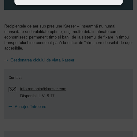
Recipientele de aer sub presiune Kaeser – înseamnă nu numai
etanșeitate și durabilitate optime, ci și multe detalii rafinate care
economisesc permanent timp și bani: de la sistemul de fixare în timpul
transportului bine conceput până la orificii de întreținere deosebit de ușor
accesibile.
Gestionarea ciclului de viață Kaeser
Contact
info.romania@kaeser.com
Disponibil L-V, 8-17
Puneți o întrebare