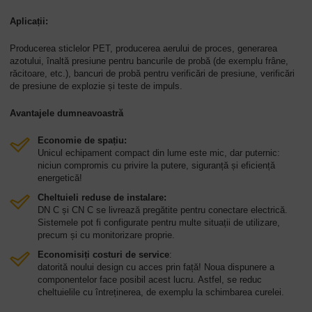
Aplicații:
Producerea sticlelor PET, producerea aerului de proces, generarea
azotului, înaltă presiune pentru bancurile de probă (de exemplu frâne,
răcitoare, etc.), bancuri de probă pentru verificări de presiune, verificări
de presiune de explozie și teste de impuls.
Avantajele dumneavoastră
Economie de spațiu:
Unicul echipament compact din lume este mic, dar puternic:
niciun compromis cu privire la putere, siguranță și eficiență
energetică!
Cheltuieli reduse de instalare:
DN C și CN C se livrează pregătite pentru conectare electrică.
Sistemele pot fi configurate pentru multe situații de utilizare,
precum și cu monitorizare proprie.
Economisiți costuri de service
:
datorită noului design cu acces prin față! Noua dispunere a
componentelor face posibil acest lucru. Astfel, se reduc
cheltuielile cu întreținerea, de exemplu la schimbarea curelei.