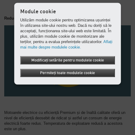
Module cookie
Reducerea costurilor cu energia
Utilizăm module cookie pentru optimizarea ușurinței
în utilizarea site-ului nostru web. Dacă nu doriți să le
acceptați, funcționarea site-ului web este limitată. În
plus, utilizăm module cookie de monitorizare ale
terților, pentru a evalua preferințele utilizatorilor.
Aflați
mai multe despre modulele cookie.
Modificați setările pentru modulele cookie
Permiteți toate modulele cookie
Motoarele electrice cu eficiență Premium și de înaltă calitate oferă un
nivel de eficiență deosebit de ridicat și astfel un consum de energie
electrică foarte redus. Temperatura de exploatare redusă a acestora
este un plus.