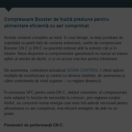
Companie
-
Compresoare Booster de înaltă presiune pentru
Prezentare
alimentare eficientă cu aer comprimat
generală
Aceste sisteme complete au totul: în noul design, la doar jumătate de
suprafață ocupată față de varianta anterioară, seriile de compresoare
Booster CN C și DN C se prezintă ordonat atât la exterior cât și în
interior. Noua dispunere a componentelor garantează nu numai un traseu
optim al aerului de răcire, ci și un acces mai bun pentru întreținere.
De asemenea, controlerul actualizat
SIGMA CONTROL 2
oferă opțiuni
multiple de monitorizare și control cu ​​diverse interfețe, de asemenea și
către controlerele de nivel superior – cu reglare dinamică.
În versiunea SFC pentru seria DN C, debitul volumetric al compresorului
este adaptat în funcție de necesități la consum, prin reglarea turației.
Astfel, se consumă numai energia care este într-adevăr necesară pentru
alimentarea cu aer comprimat; mai eficient energetic de atât nu se
poate.
Parametrii de performanță CN C: