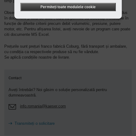
timp posibil.
Permiteți toate modulele cookie
Observație: Pentru a putea găsi mai ușor instalația dorită, am introdus
în document „Filtrul de date”, care vă permite să selectați instalațiile în
funcție de diferite criterii precum debit volumetric, presiune, putere
motor, etc. Pentru afișarea listei, aveți nevoie de un program care poate
citi documente MS Excel.
Prețurile sunt prețuri franco fabrică Coburg, fără transport și ambalare,
cu condiția ca respectivele produse să nu fie vândute.
Se aplică condițiile noastre de livrare.
Contact
Aveți întrebări? Noi găsim o soluție personalizată pentru
dumneavoastră.
info.romania@kaeser.com
Transmiteți o solicitare