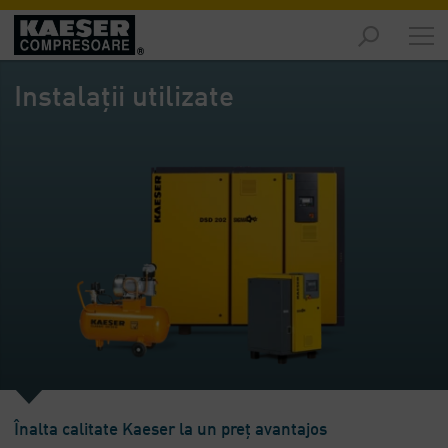
Piețe
-
Instalații utilizate
Prezentare
generală
Produse
-
Prezentare
generală
Soluții
-
Prezentare
generală
Servicii
-
Prezentare
Înalta calitate Kaeser la un preț avantajos
generală