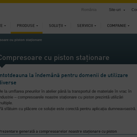
România
Site-uri
Con
ȚE
PRODUSE
SOLUȚII
SERVICII
COMPANIE
oare cu piston staționare
Compresoare cu piston staționare
Întotdeauna la îndemână pentru domenii de utilizare
diverse
e la umflarea pneurilor în atelier până la transportul de materiale în vrac în
ndustrie – compresoarele noastre staționare cu piston prezintă utilizări
ultiple.
ă sfătuim cu plăcere ce soluție este corectă pentru aplicația dumneavoastră.
rezentare generală a compresoarelor noastre staționare cu piston