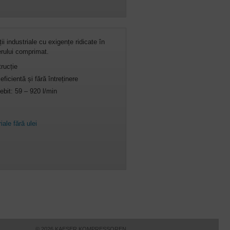
ii industriale cu exigențe ridicate în
erului comprimat.
trucție
eficientă și fără întreținere
ebit: 59 – 920 l/min
ale fără ulei
© 2026 KAESER KOMPRESSOREN