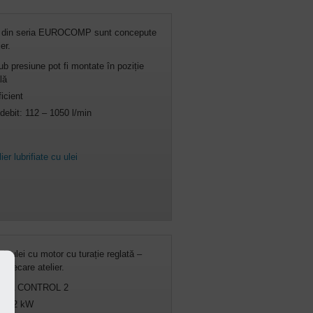
 din seria EUROCOMP sunt concepute
er.
ub presiune pot fi montate în poziție
lă
icient
 debit: 112 – 1050 l/min
r lubrifiate cu ulei
ă ulei cu motor cu turație reglată –
u fiecare atelier.
 SIGMA CONTROL 2
e 4,2 kW