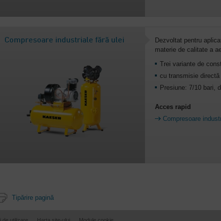
Compresoare industriale fără ulei
Dezvoltat pentru aplicaț
materie de calitate a a
Trei variante de cons
cu transmisie directă 
Presiune: 7/10 bari, d
Acces rapid
Compresoare industri
Tipărire pagină
i de utilizare
Harta site-ului
Module cookie