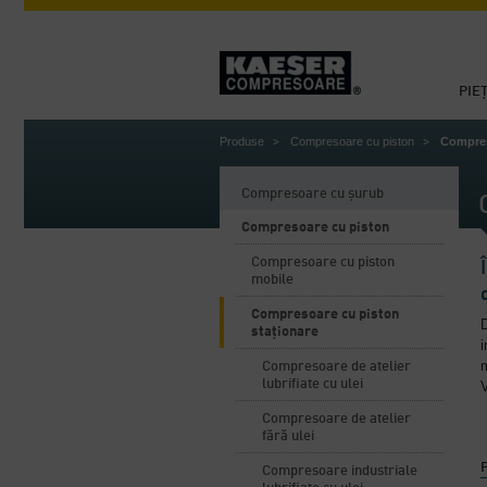
PIE
Produse
Compresoare cu piston
Compres
Compresoare cu șurub
Compresoare cu piston
Compresoare cu piston
mobile
Compresoare cu piston
D
staționare
i
m
Compresoare de atelier
lubrifiate cu ulei
V
Compresoare de atelier
fără ulei
P
Compresoare industriale