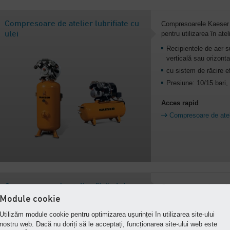
Compresoare de atelier lubrifiate cu
Compresoarele Kaeser
pentru utilizarea în ateli
ulei
Recipientele de aer s
verticală sau orizonta
cu sistem de răcire ef
Presiune: 10/15 bari,
Acces rapid
Compresoare de atelie
Compresoare de atelier fără ulei
Compresor cu piston făr
însoțitorul perfect pentr
Module cookie
opțional controler
Utilizăm module cookie pentru optimizarea ușurinței în utilizarea site-ului
Motor de antrenare d
nostru web. Dacă nu doriți să le acceptați, funcționarea site-ului web este