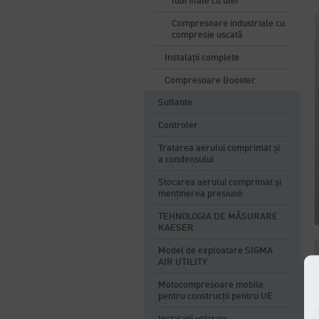
lubrifiate cu ulei
Compresoare industriale cu
compresie uscată
Instalații complete
Compresoare Booster
Suflante
Controler
Tratarea aerului comprimat și
a condensului
Stocarea aerului comprimat și
menținerea presiunii
TEHNOLOGIA DE MĂSURARE
KAESER
Model de exploatare SIGMA
AIR UTILITY
Motocompresoare mobile
pentru construcții pentru UE