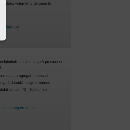
ar; debit volumetric de până la
er fără ulei
 lubrifiate cu ulei asigură presiuni și
e.
e sau ca agregat individual
ngată datorită turațiilor reduse
 debit de aer: 73 –1050 l/min
iale cu ungere cu ulei