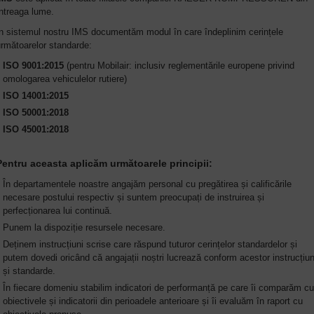
ntreaga lume.
În sistemul nostru IMS documentăm modul în care îndeplinim cerințele
rmătoarelor standarde:
ISO 9001:2015
(pentru Mobilair: inclusiv reglementările europene privind
omologarea vehiculelor rutiere)
ISO 14001:2015
ISO 50001:2018
ISO 45001:2018
Pentru aceasta aplicăm următoarele principii:
În departamentele noastre angajăm personal cu pregătirea și calificările
necesare postului respectiv și suntem preocupați de instruirea și
perfecționarea lui continuă.
Punem la dispoziție resursele necesare.
Deținem instrucțiuni scrise care răspund tuturor cerințelor standardelor și
putem dovedi oricând că angajații noștri lucrează conform acestor instrucțiun
și standarde.
În fiecare domeniu stabilim indicatori de performanță pe care îi comparăm cu
obiectivele și indicatorii din perioadele anterioare și îi evaluăm în raport cu