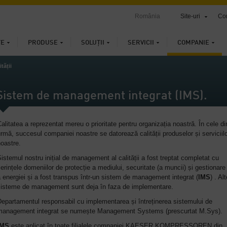
România
Site-uri
Con
ȚE
PRODUSE
SOLUȚII
SERVICII
COMPANIE
tății
Sistem de management integrat (IMS).
alitatea a reprezentat mereu o prioritate pentru organizația noastră. În cele di
rmă, succesul companiei noastre se datorează calității produselor și serviciil
oastre.
istemul nostru inițial de management al calității a fost treptat completat cu
erințele domeniilor de protecție a mediului, securitate (a muncii) și gestionare
 energiei și a fost transpus într-un sistem de management integrat (
IMS
) . Al
sisteme de management sunt deja în faza de implementare.
epartamentul responsabil cu implementarea și întreținerea sistemului de
management integrat se numește Management Systems (prescurtat M.Sys).
IMS
este aplicat în toate filialele companiei KAESER KOMPRESSOREN din