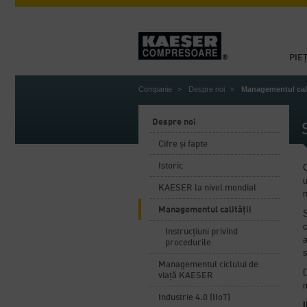
PIE
Companie
Despre noi
Managementul cali
Despre noi
Cifre și fapte
Istoric
C
u
KAESER la nivel mondial
n
Managementul calității
S
c
Instrucțiuni privind
a
procedurile
Managementul ciclului de
D
viață KAESER
Industrie 4.0 (IIoT)