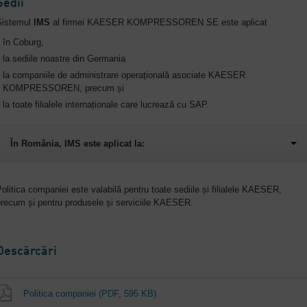
Sedii
Sistemul
IMS
al firmei KAESER KOMPRESSOREN SE este aplicat
în Coburg,
la sediile noastre din Germania
la companiile de administrare operațională asociate KAESER
KOMPRESSOREN, precum și
la toate filialele internaționale care lucrează cu SAP.
În România, IMS este aplicat la:
olitica companiei este valabilă pentru toate sediile și filialele KAESER,
recum și pentru produsele și serviciile KAESER.
Descărcări
Politica companiei
(PDF, 595 KB)