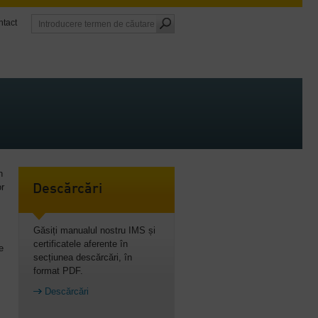
tact
n
or
Descărcări
Găsiți manualul nostru IMS și
certificatele aferente în
te
secțiunea descărcări, în
format PDF.
Descărcări