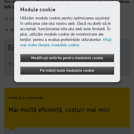
Noi vă ajutăm cu plăcere și la
calcularea volumului standard
conform
DIN 1343 și ISO 2533
.
Module cookie
Utilizăm module cookie pentru optimizarea ușurinței
Conversie unități
în utilizarea site-ului nostru web. Dacă nu doriți să le
acceptați, funcționarea site-ului web este limitată. În
Metru cub standard
plus, utilizăm module cookie de monitorizare ale
terților, pentru a evalua preferințele utilizatorilor.
Aflați
mai multe despre modulele cookie.
info.romania@kaeser.com
Modificați setările pentru modulele cookie
Contact
Permiteți toate modulele cookie
Analiză și consiliere
Mai multă eficiență, costuri mai mici