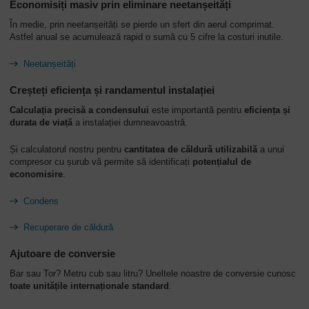
Economisiți masiv prin eliminare neetanșeități
Companie
În medie, prin neetanșeități se pierde un sfert din aerul comprimat.
-
Astfel anual se acumulează rapid o sumă cu 5 cifre la costuri inutile.
Prezentare
Neetanșeități
generală
Creșteți eficiența și randamentul instalației
Calculația precisă a condensului
este importantă pentru
eficiența și
durata de viață
a instalației dumneavoastră.
Și calculatorul nostru pentru
cantitatea de căldură utilizabilă
a unui
compresor cu șurub vă permite să identificați
potențialul de
economisire
.
Condens
Recuperare de căldură
Ajutoare de conversie
Bar sau Tor? Metru cub sau litru? Uneltele noastre de conversie cunosc
toate unitățile internaționale standard
.