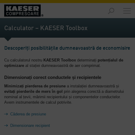
Piețe
-
Calculator – KAESER Toolbox
Prezentare
generală
Descoperiți posibilitățile dumneavoastră de economisire
Produse
-
Cu calculatorul nostru
KAESER Toolbox
determinați
potențialul de
Prezentare
optimizare
al stației dumneavoastră de aer comprimat.
generală
Dimensionați corect conductele și recipientele
Soluții
Minimizați pierderea de presiune
a instalației dumneavoastră și
-
evitați pierderile de mers în gol
prin alegerea corectă a diametrului
Prezentare
nominal al țevii, mărimii recipientului și componentelor conductelor.
generală
Avem instrumentele de calcul potrivite.
Servicii
Căderea de presiune
-
Prezentare
Dimensionare recipient
generală