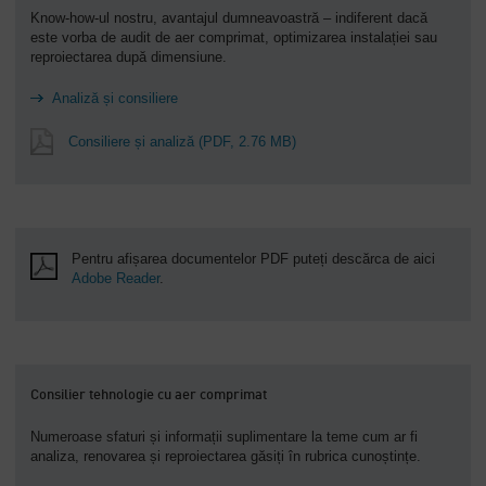
Know-how-ul nostru, avantajul dumneavoastră – indiferent dacă
este vorba de audit de aer comprimat, optimizarea instalației sau
reproiectarea după dimensiune.
Analiză și consiliere
Consiliere și analiză
(PDF, 2.76 MB)
Pentru afișarea documentelor PDF puteți descărca de aici
Adobe Reader
.
Consilier tehnologie cu aer comprimat
Numeroase sfaturi și informații suplimentare la teme cum ar fi
analiza, renovarea și reproiectarea găsiți în rubrica cunoștințe.