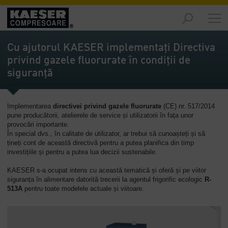
Piețe
-
Cu ajutorul KAESER implementați Directiva
Prezentare
privind gazele fluorurate în condiții de
generală
siguranță
Produse
-
Prezentare
Implementarea
directivei privind gazele fluorurate
(CE) nr. 517/2014
generală
pune producătorii, atelierele de service și utilizatorii în fața unor
provocări importante.
În special dvs., în calitate de utilizator, ar trebui să cunoașteți și să
Soluții
țineți cont de această directivă pentru a putea planifica din timp
-
investițiile și pentru a putea lua decizii sustenabile.
Prezentare
generală
KAESER s-a ocupat intens cu această tematică și oferă și pe viitor
siguranța în alimentare datorită trecerii la agentul frigorific ecologic
R-
513A
pentru toate modelele actuale și viitoare.
Servicii
-
Prezentare
generală