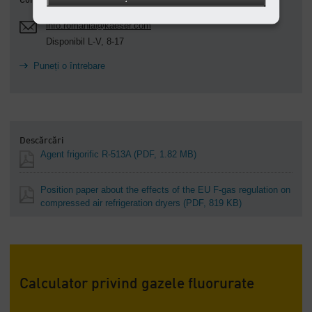
Contact
info.romania@kaeser.com
Disponibil L-V, 8-17
Puneți o întrebare
Descărcări
Agent frigorific R-513A
(PDF, 1.82 MB)
Position paper about the effects of the EU F-gas regulation on
compressed air refrigeration dryers
(PDF, 819 KB)
Calculator privind gazele fluorurate