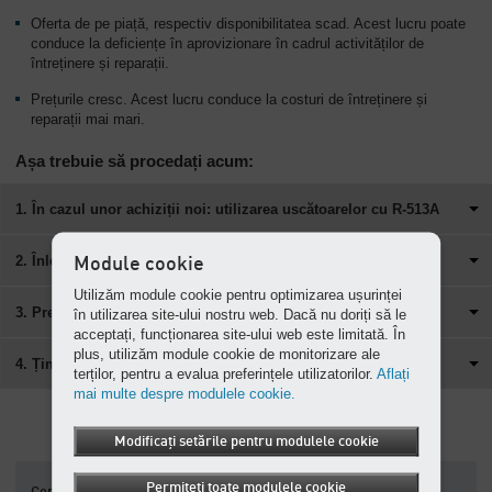
Oferta de pe piață, respectiv disponibilitatea scad. Acest lucru poate
conduce la deficiențe în aprovizionare în cadrul activităților de
întreținere și reparații.
Prețurile cresc. Acest lucru conduce la costuri de întreținere și
reparații mai mari.
Așa trebuie să procedați acum:
1. În cazul unor achiziții noi: utilizarea uscătoarelor cu R-513A
2. Înlocuirea uscătoarelor mai vechi cu R-404A
Module cookie
Utilizăm module cookie pentru optimizarea ușurinței
3. Prevenție prin intermediul unui service certificat
în utilizarea site-ului nostru web. Dacă nu doriți să le
acceptați, funcționarea site-ului web este limitată. În
plus, utilizăm module cookie de monitorizare ale
4. Ținerea sub observație a uscătoarelor cu R-407C și R-410A
terților, pentru a evalua preferințele utilizatorilor.
Aflați
mai multe despre modulele cookie.
Modificați setările pentru modulele cookie
Permiteți toate modulele cookie